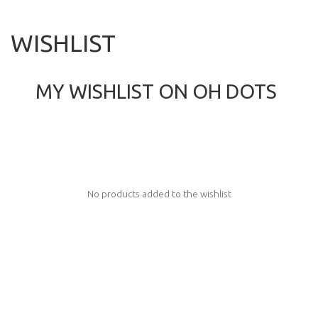
НАЧАЛО
WISHLIST
ПРОДУКТИ
БЛОГ
KОЛЕДНИ КАРТИЧКИ
MY WISHLIST ON OH DOTS
КОНТАКТИ
CHRISTMAS CARDS BOX
КАРТИЧКИ
0
CART
No products added to the wishlist
Профил
Wishlist
Контакти