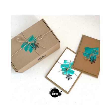
НАЧАЛО
ПРОДУКТИ
БЛОГ
KОЛЕДНИ КАРТИЧКИ
КОНТАКТИ
CHRISTMAS CARDS BOX
КАРТИЧКИ
0
CART
Профил
Wishlist
Контакти