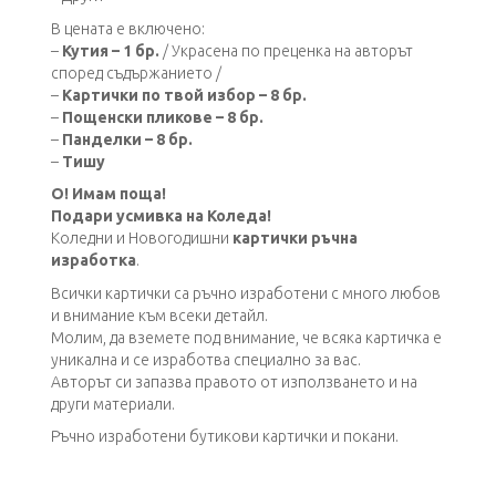
В цената е включено:
–
Кутия – 1 бр.
/ Украсена по преценка на авторът
според съдържанието /
–
Картички по твой избор – 8 бр.
–
Пощенски пликове – 8 бр.
–
Панделки – 8 бр.
–
Тишу
О! Имам поща!
Подари усмивка на Коледа!
Коледни и Новогодишни
картички ръчна
изработка
.
Всички картички са ръчно изработени с много любов
и внимание към всеки детайл.
Молим, да вземете под внимание, че всяка картичка е
уникална и се изработва специално за вас.
Авторът си запазва правото от използването и на
други материали.
Ръчно изработени бутикови картички и покани.