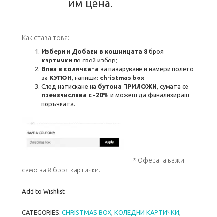
им цена.
Как става това:
Избери
и
Добави в кошницата
8
броя
картички
по свой избор;
Влез в количката
за пазаруване и намери полето
за
КУПОН
, напиши:
christmas box
След натискане на
бутона ПРИЛОЖИ
, сумата се
преизчислява с -20%
и можеш да финализираш
поръчката.
* Оферата важи
само за 8 броя картички.
Add to Wishlist
CATEGORIES:
CHRISTMAS BOX
,
KОЛЕДНИ КАРТИЧКИ
,