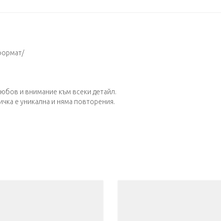
 формат/
любов и внимание към всеки детайл.
ичка е уникална и няма повторения.