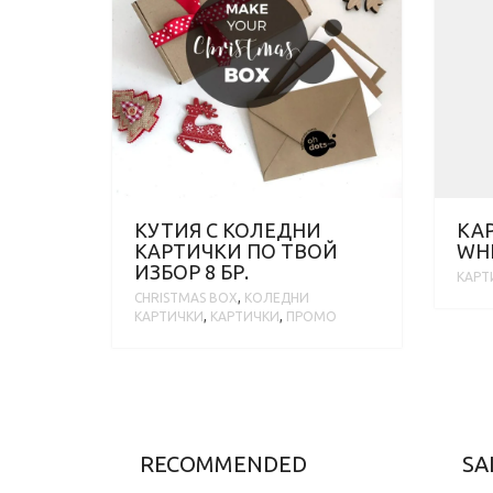
КУТИЯ С КОЛЕДНИ
КАР
KАРТИЧКИ ПО ТВОЙ
WHI
ИЗБОР 8 БР.
КАРТ
CHRISTMAS BOX
,
KОЛЕДНИ
КАРТИЧКИ
,
КАРТИЧКИ
,
ПРОМО
RECOMMENDED
SA