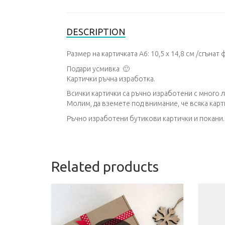
DESCRIPTION
Размер на картичката А6: 10,5 х 14,8 см /сгънат
Подари усмивка 🙂
Картички ръчна изработка.
Всички картички са ръчно изработени с много 
Молим, да вземете под внимание, че всяка карт
Ръчно изработени бутикови картички и покани.
Related products