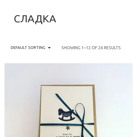
НАЧАЛО
СЛАДКА
ПРОДУКТИ
БЛОГ
KОЛЕДНИ КАРТИЧКИ
DEFAULT SORTING
SHOWING 1–12 OF 26 RESULTS
КОНТАКТИ
CHRISTMAS CARDS BOX
КАРТИЧКИ
0
CART
Профил
Wishlist
Контакти