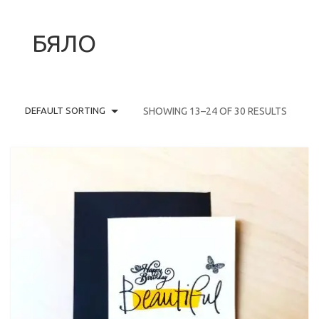
НАЧАЛО
БЯЛО
ПРОДУКТИ
БЛОГ
KОЛЕДНИ КАРТИЧКИ
DEFAULT SORTING
SHOWING 13–24 OF 30 RESULTS
КОНТАКТИ
CHRISTMAS CARDS BOX
КАРТИЧКИ
0
CART
Профил
Wishlist
Контакти